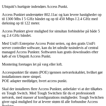
Ubiquiti’s hurtigste indendørs Access Punkt.
Access Punktet understøtter 802.11ac og kan levere hastigheder op
til 1300 Mbs I 5 GHz båndet og op til 450 Mbps I 2.4 GHz med
dækning op til 122 meter.
Access Punktet giver mulighed for simultan forbindelse på både 5
og 2.4 GHz båndet.
Med UniFi Enterprise Access Point serien, og den gratis UniFi
server controller software, kan du let udrulle tusindevis af central
managed Access Punkter. Softwaren kan gratis downloades efter
køb af en Ubiquiti Access Punkt.
Montering foretages let på væg eller loft.
Accesspunktet får strøm (POE) igennen netværkskablet, hvilket gør
installationen mere simpel.
POE adapter medfølger, hvert access punkt.
Skal der installeres flere Access Punkter, anbefaler vi at der tilkøbes
en Tough Switch. Med Tough Switchen får du et professionelt
netværk, med masser af konfigurations muligheder. Tough Switchen
giver også mulighed for at levere strøm til alle forbundne Access
Punkter.