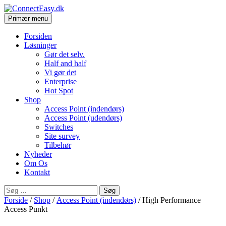
Søg
Hop
Primær menu
til
ConnectEasy.dk
indhold
Forsiden
Løsninger
Gør det selv.
Half and half
Vi gør det
Enterprise
Hot Spot
Shop
Access Point (indendørs)
Access Point (udendørs)
Switches
Site survey
Tilbehør
Nyheder
Om Os
Kontakt
Søg
efter:
Forside
/
Shop
/
Access Point (indendørs)
/ High Performance
Access Punkt