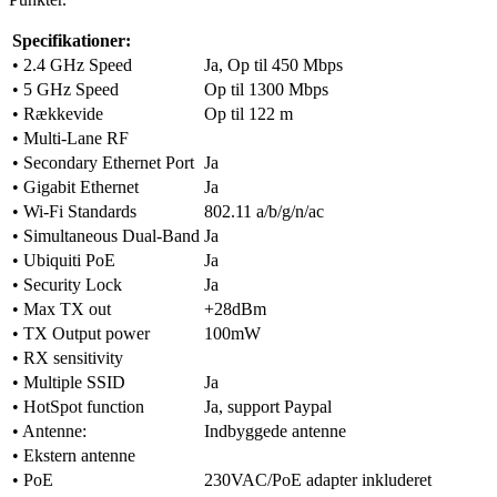
Specifikationer:
• 2.4 GHz Speed
Ja, Op til 450 Mbps
• 5 GHz Speed
Op til 1300 Mbps
• Rækkevide
Op til 122 m
• Multi-Lane RF
• Secondary Ethernet Port
Ja
• Gigabit Ethernet
Ja
• Wi-Fi Standards
802.11 a/b/g/n/ac
• Simultaneous Dual-Band
Ja
• Ubiquiti PoE
Ja
• Security Lock
Ja
• Max TX out
+28dBm
• TX Output power
100mW
• RX sensitivity
• Multiple SSID
Ja
• HotSpot function
Ja, support Paypal
• Antenne:
Indbyggede antenne
• Ekstern antenne
• PoE
230VAC/PoE adapter inkluderet