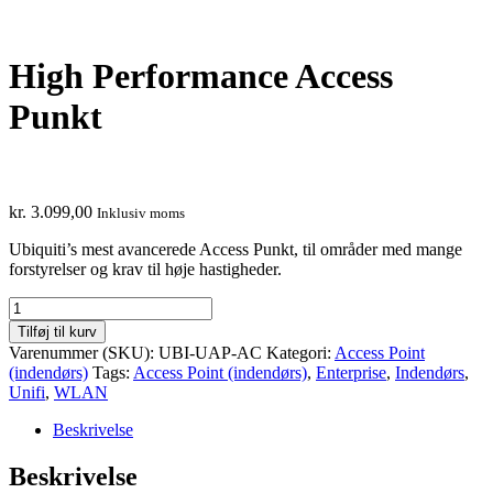
High Performance Access
Punkt
kr.
3.099,00
Inklusiv moms
Ubiquiti’s mest avancerede Access Punkt, til områder med mange
forstyrelser og krav til høje hastigheder.
High
Performance
Tilføj til kurv
Access
Varenummer (SKU):
UBI-UAP-AC
Kategori:
Access Point
Punkt
(indendørs)
Tags:
Access Point (indendørs)
,
Enterprise
,
Indendørs
,
Unifi
,
WLAN
antal
Beskrivelse
Beskrivelse