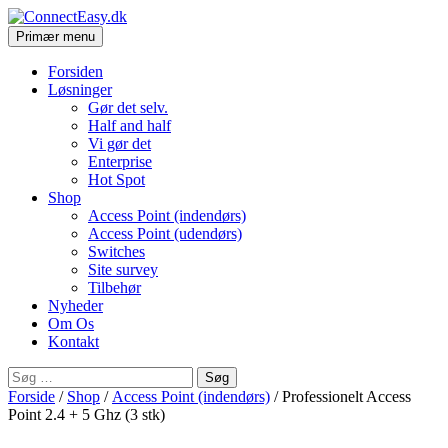
Søg
Hop
Primær menu
til
ConnectEasy.dk
indhold
Forsiden
Løsninger
Gør det selv.
Half and half
Vi gør det
Enterprise
Hot Spot
Shop
Access Point (indendørs)
Access Point (udendørs)
Switches
Site survey
Tilbehør
Nyheder
Om Os
Kontakt
Søg
efter:
Forside
/
Shop
/
Access Point (indendørs)
/ Professionelt Access
Point 2.4 + 5 Ghz (3 stk)