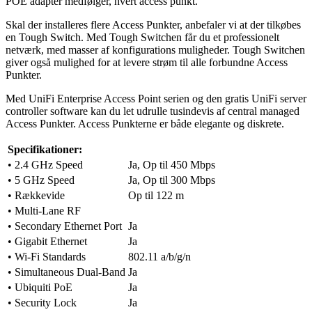
POE adapter medfølger, hvert access punkt.
Skal der installeres flere Access Punkter, anbefaler vi at der tilkøbes
en Tough Switch. Med Tough Switchen får du et professionelt
netværk, med masser af konfigurations muligheder. Tough Switchen
giver også mulighed for at levere strøm til alle forbundne Access
Punkter.
Med UniFi Enterprise Access Point serien og den gratis UniFi server
controller software kan du let udrulle tusindevis af central managed
Access Punkter. Access Punkterne er både elegante og diskrete.
Specifikationer:
• 2.4 GHz Speed
Ja, Op til 450 Mbps
• 5 GHz Speed
Ja, Op til 300 Mbps
• Rækkevide
Op til 122 m
• Multi-Lane RF
• Secondary Ethernet Port
Ja
• Gigabit Ethernet
Ja
• Wi-Fi Standards
802.11 a/b/g/n
• Simultaneous Dual-Band
Ja
• Ubiquiti PoE
Ja
• Security Lock
Ja