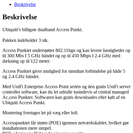
Ghz
Beskrivelse
(3
stk)
Beskrivelse
antal
Ubiquiti’s billigste dualband Access Punkt.
Pakken indeholder 3 stk.
Access Punktet understøtter 802.11bgn og kan levere hastigheder op
til 300 Mbs I 5 GHz båndet og op til 450 Mbps I 2.4 GHz med
dækning op til 122 meter.
Access Punktet giver mulighed for simultan forbindelse på både 5
og 2.4 GHz båndet.
Med UniFi Enterprise Access Point serien og den gratis UniFi server
controller software, kan du let udrulle tusindevis af central managed
Ac,cess Punkter. Softwaren kan gratis downloades efter køb af en
Ubiquiti Access Punkt.
Montering foretages let på væg eller loft.
Accesspunktet får strøm (POE) igennen netværkskablet, hvilket gør
installationen mere simpel.