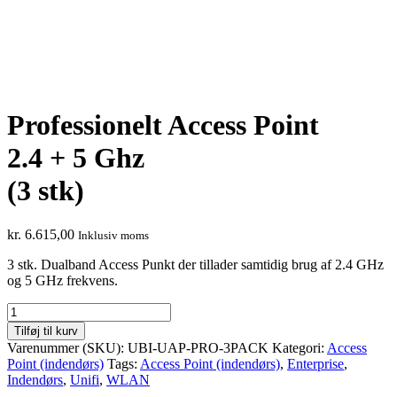
Professionelt Access Point
2.4 + 5 Ghz
(3 stk)
kr.
6.615,00
Inklusiv moms
3 stk. Dualband Access Punkt der tillader samtidig brug af 2.4 GHz
og 5 GHz frekvens.
Professionelt
Access
Tilføj til kurv
Point
Varenummer (SKU):
UBI-UAP-PRO-3PACK
Kategori:
Access
2.4
Point (indendørs)
Tags:
Access Point (indendørs)
,
Enterprise
,
+
Indendørs
,
Unifi
,
WLAN
5