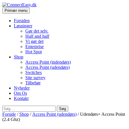
Søg
Hop
Primær menu
til
ConnectEasy.dk
indhold
Forsiden
Løsninger
Gør det selv.
Half and half
Vi gør det
Enterprise
Hot Spot
Shop
Access Point (indendørs)
Access Point (udendørs)
Switches
Site survey
Tilbehør
Nyheder
Om Os
Kontakt
Søg
efter:
Forside
/
Shop
/
Access Point (udendørs)
/ Udendørs+ Access Point
(2.4 Ghz)