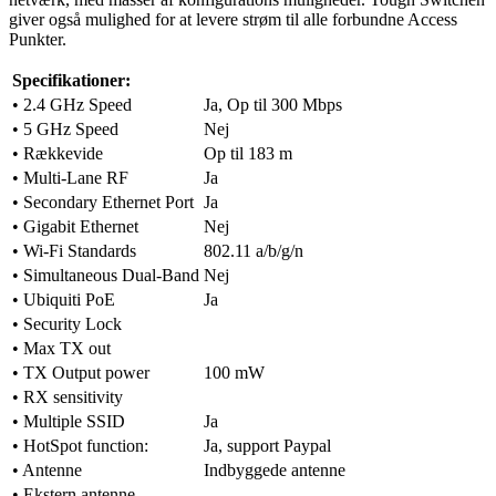
giver også mulighed for at levere strøm til alle forbundne Access
Punkter.
Specifikationer:
• 2.4 GHz Speed
Ja, Op til 300 Mbps
• 5 GHz Speed
Nej
• Rækkevide
Op til 183 m
• Multi-Lane RF
Ja
• Secondary Ethernet Port
Ja
• Gigabit Ethernet
Nej
• Wi-Fi Standards
802.11 a/b/g/n
• Simultaneous Dual-Band
Nej
• Ubiquiti PoE
Ja
• Security Lock
• Max TX out
• TX Output power
100 mW
• RX sensitivity
• Multiple SSID
Ja
• HotSpot function:
Ja, support Paypal
• Antenne
Indbyggede antenne
• Ekstern antenne