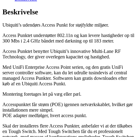
Beskrivelse
Ubiquiti’s udendørs Access Punkt for støjfyldte miljøer.
Access Punktet understøtter 802.11n og kan levere hastigheder op til
300 Mbs i 2.4 GHz båndet med dækning op til 183 meter.
Access Punktet benytter Ubiquiti’s innovative Multi-Lane RF
Technology, der giver overlegen kapacitet og hastighed.
Med UniFi Enterprise Access Point serien, og den gratis UniFi
server controller software, kan du let udrulle tusindevis af central
managed Access Punkter. Softwaren kan gratis downloades efter
køb af en Ubiquiti Access Punkt.
Montering foretages let på væg eller pæl.
Accesspunktet får strøm (POE) igennen netværkskablet, hvilket gør
installationen mere simpel.
POE adapter medfølger, hvert access punkt.
Skal der installeres flere Access Punkter, anbefaler vi at der tilkøbes
en Tough Switch. Med Tough Switchen får du et professionelt
netværk, med masser af konfigurations muligheder. Tough Switchen