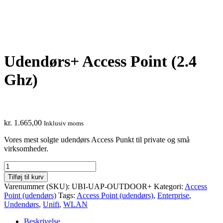
Udendørs+ Access Point (2.4
Ghz)
kr.
1.665,00
Inklusiv moms
Vores mest solgte udendørs Access Punkt til private og små
virksomheder.
Udendørs+
Access
Tilføj til kurv
Point
Varenummer (SKU):
UBI-UAP-OUTDOOR+
Kategori:
Access
(2.4
Point (udendørs)
Tags:
Access Point (udendørs)
,
Enterprise
,
Ghz)
Undendørs
,
Unifi
,
WLAN
antal
Beskrivelse