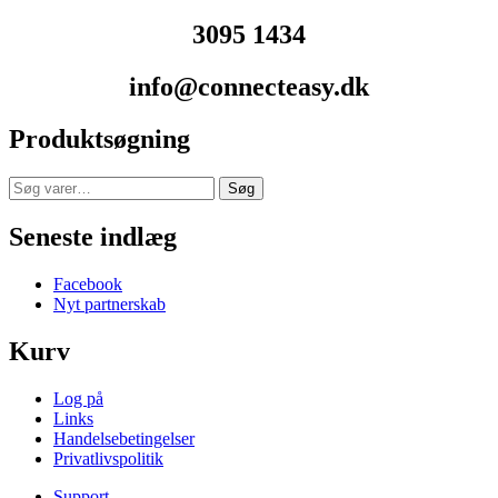
3095 1434
info@connecteasy.dk
Produktsøgning
Søg
Søg
efter:
Seneste indlæg
Facebook
Nyt partnerskab
Kurv
Log på
Links
Handelsebetingelser
Privatlivspolitik
Support