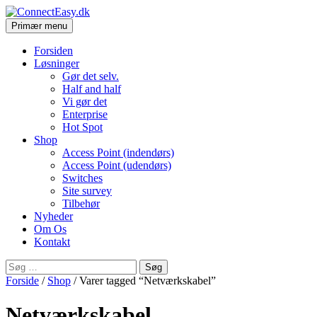
Søg
Hop
Primær menu
til
ConnectEasy.dk
indhold
Forsiden
Løsninger
Gør det selv.
Half and half
Vi gør det
Enterprise
Hot Spot
Shop
Access Point (indendørs)
Access Point (udendørs)
Switches
Site survey
Tilbehør
Nyheder
Om Os
Kontakt
Søg
efter:
Forside
/
Shop
/ Varer tagged “Netværkskabel”
Netværkskabel