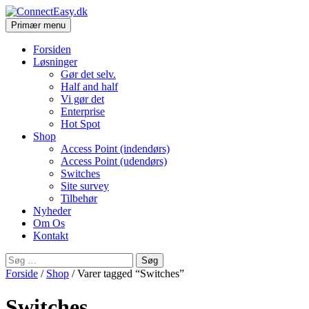
Søg
Hop
Primær menu
til
ConnectEasy.dk
indhold
Forsiden
Løsninger
Gør det selv.
Half and half
Vi gør det
Enterprise
Hot Spot
Shop
Access Point (indendørs)
Access Point (udendørs)
Switches
Site survey
Tilbehør
Nyheder
Om Os
Kontakt
Søg
efter:
Forside
/
Shop
/ Varer tagged “Switches”
Switches