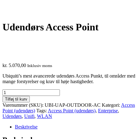
Udendørs Access Point
kr.
5.070,00
Inklusiv moms
Ubiquiti’s mest avancerede udendørs Access Punkt, til områder med
mange forstyrelser og krav til høje hastigheder.
Udendørs
Access
Tilføj til kurv
Point
Varenummer (SKU):
UBI-UAP-OUTDOOR-AC
Kategori:
Access
Point (udendørs)
Tags:
Access Point (udendørs)
,
Enterprise
,
Udendørs
,
Unifi
,
WLAN
antal
Beskrivelse