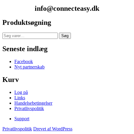
info@connecteasy.dk
Produktsøgning
Søg
Søg
efter:
Seneste indlæg
Facebook
Nyt partnerskab
Kurv
Log på
Links
Handelsebetingelser
Privatlivspolitik
Support
Privatlivspolitik
Drevet af WordPress