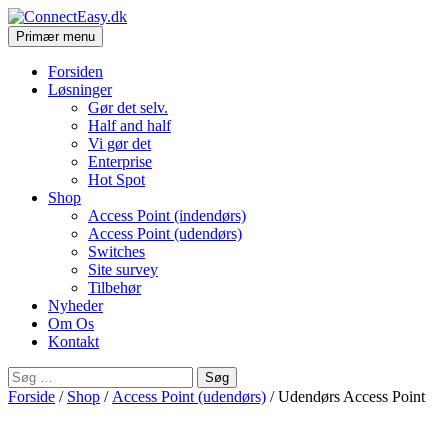
Søg
Hop
Primær menu
til
ConnectEasy.dk
indhold
Forsiden
Løsninger
Gør det selv.
Half and half
Vi gør det
Enterprise
Hot Spot
Shop
Access Point (indendørs)
Access Point (udendørs)
Switches
Site survey
Tilbehør
Nyheder
Om Os
Kontakt
Søg
efter:
Forside
/
Shop
/
Access Point (udendørs)
/ Udendørs Access Point