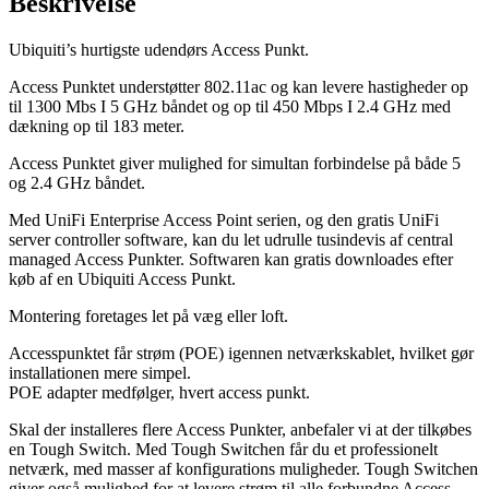
Beskrivelse
Ubiquiti’s hurtigste udendørs Access Punkt.
Access Punktet understøtter 802.11ac og kan levere hastigheder op
til 1300 Mbs I 5 GHz båndet og op til 450 Mbps I 2.4 GHz med
dækning op til 183 meter.
Access Punktet giver mulighed for simultan forbindelse på både 5
og 2.4 GHz båndet.
Med UniFi Enterprise Access Point serien, og den gratis UniFi
server controller software, kan du let udrulle tusindevis af central
managed Access Punkter. Softwaren kan gratis downloades efter
køb af en Ubiquiti Access Punkt.
Montering foretages let på væg eller loft.
Accesspunktet får strøm (POE) igennen netværkskablet, hvilket gør
installationen mere simpel.
POE adapter medfølger, hvert access punkt.
Skal der installeres flere Access Punkter, anbefaler vi at der tilkøbes
en Tough Switch. Med Tough Switchen får du et professionelt
netværk, med masser af konfigurations muligheder. Tough Switchen
giver også mulighed for at levere strøm til alle forbundne Access