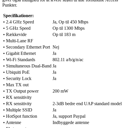
Punkter.
Specifikationer:
• 2.4 GHz Speed
Ja, Op til 450 Mbps
• 5 GHz Speed
Op til 1300 Mbps
• Rækkevide
Op til 183 m
• Multi-Lane RF
• Secondary Ethernet Port
Nej
• Gigabit Ethernet
Ja
• Wi-Fi Standards
802.11 a/b/g/n/ac
• Simultaneous Dual-Band
Ja
• Ubiquiti PoE
Ja
• Security Lock
Ja
• Max TX out
• TX Output power
200 mW
• RX sensitivity
• RX sensitivity
2-3dB bedre end UAP standard model
• Multiple SSID
Ja
• HotSpot function
Ja, support Paypal
• Antenne
Indbyggede antenne